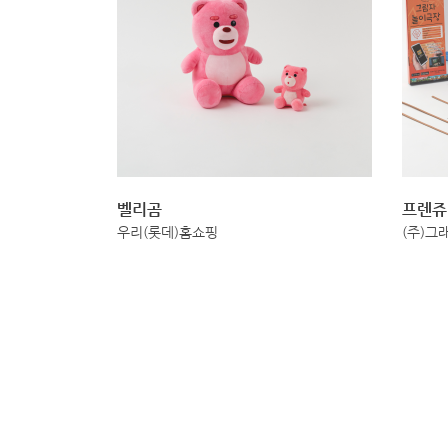
벨리곰
프렌쥬
우리(롯데)홈쇼핑
(주)그