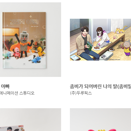
 아빠
좀비가 되어버린 나의 딸(좀비딸
 에니메이션 스튜디오
(주)두루픽스