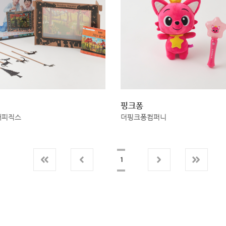
핑크퐁
래피직스
더핑크퐁컴퍼니
1