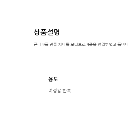
상품설명
근대 9폭 전통 치마를 모티브로 9폭을 연결하였고 폭마
용도
여성용 한복