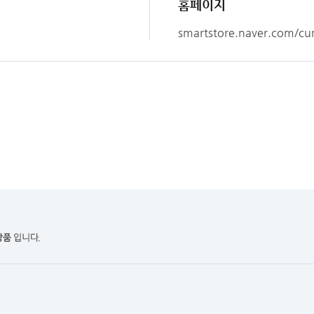
홈페이지
smartstore.naver.com/c